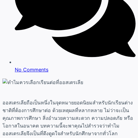
No Comments
ออสเตรเลียถือเป็นหนึ่งในจุดหมายยอดนิยมสำหรับนักเรียนต่าง
ชาติที่ต้องการศึกษาต่อ ด้วยเหตุผลที่หลากหลาย ไม่ว่าจะเป็น
คุณภาพการศึกษา สิ่งอำนวยความสะดวก ความปลอดภัย หรือ
โอกาสในอนาคต บทความนี้จะพาคุณไปสำรวจว่าทำไม
ออสเตรเลียจึงเป็นที่ดึงดูดใจสำหรับนักศึกษาจากทั่วโลก