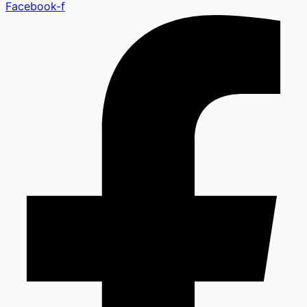
Facebook-f