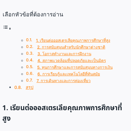
เลือกหัวข้อที่ต้องการอ่าน
1. เรียนต่อออสเตรเลียคุณภาพการศึกษาที่สูง
2. การสนับสนุนสำหรับนักศึกษาต่างชาติ
3. โอกาสทำงานและการฝึกงาน
4. สภาพแวดล้อมที่ปลอดภัยและเป็นมิตร
5. ทุนการศึกษาและการสนับสนุนทางการเงิน
6. การเรียนรู้และเทคโนโลยีที่ทันสมัย
7. การเดินทางและการท่องเที่ยว
สรุป
1. เรียนต่อออสเตรเลียคุณภาพการศึกษาที่
สูง