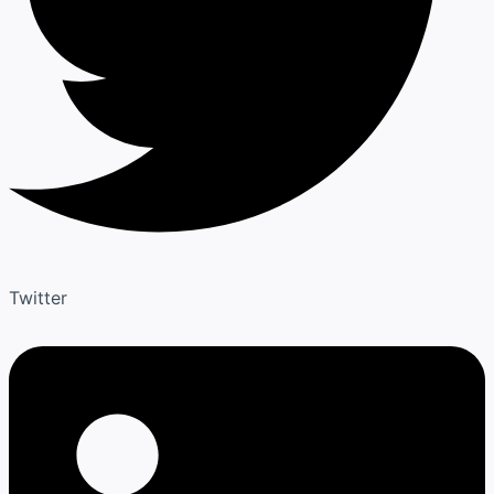
Twitter