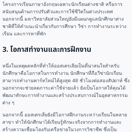
โครงการเรียนภาษาอังกฤษเฉพาะนักเรียนต่างชาติ หรือการ
สนับสนุนด้านการปรับตัวและการใช้ชีวิตในต่างประเทศ
นอกจากนี้ มหาวิทยาลัยส่วนใหญ่ยังมีแผนกดูแลนักศึกษาต่าง
ชาติที่ให้คำแนะนำเกี่ยวกับการศึกษา วีซ่า การทำงานระหว่าง
เรียน และการหาที่พัก
3. โอกาสทำงานและการฝึกงาน
หนึ่งในเหตุผลหลักที่ทำให้ออสเตรเลียเป็นที่น่าสนใจสำหรับ
นักศึกษาคือโอกาสในการทำงาน นักศึกษาที่ถือวีซ่านักเรียน
สามารถทำงานพาร์ทไทม์ได้สูงสุด 48 ชั่วโมงต่อสองสัปดาห์ ซึ่ง
นอกจากจะช่วยลดภาระค่าใช้จ่ายแล้ว ยังเป็นโอกาสให้คุณได้
พัฒนาทักษะการทำงานและสร้างประสบการณ์ในอุตสาหกรรม
ต่าง ๆ
นอกจากนี้ ออสเตรเลียยังมีโอกาสฝึกงานระหว่างเรียนในหลาย
สาขา ทำให้นักศึกษาได้เรียนรู้ทักษะจริงจากการทำงานและ
สร้างความเชื่อมโยงกับเครือข่ายในวงการวิชาชีพ ซึ่งเป็น