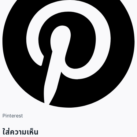
Pinterest
ใส่ความเห็น