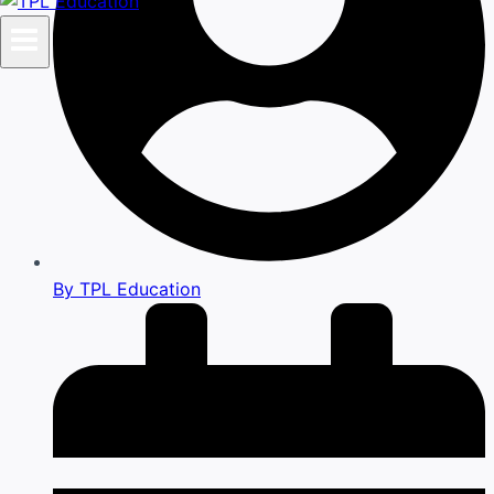
By
TPL Education