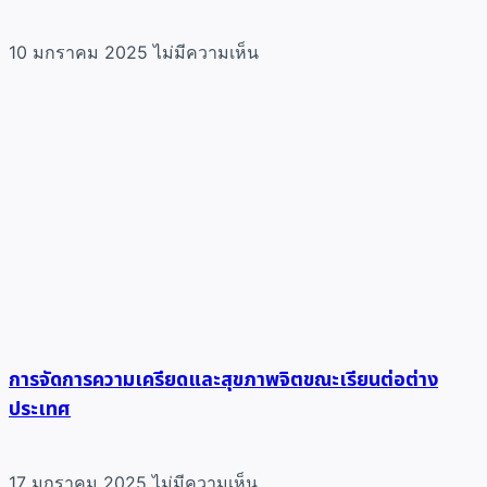
10 มกราคม 2025
ไม่มีความเห็น
การจัดการความเครียดและสุขภาพจิตขณะเรียนต่อต่าง
ประเทศ
17 มกราคม 2025
ไม่มีความเห็น