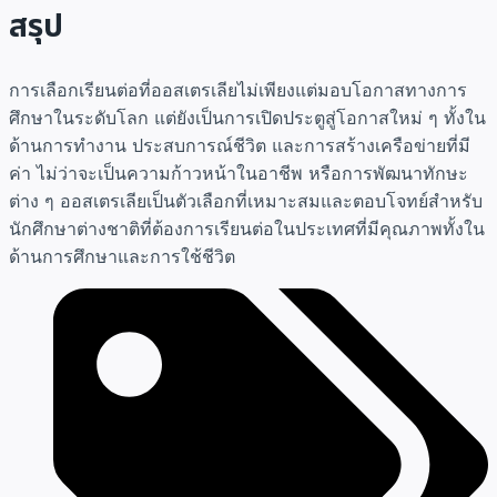
สรุป
การเลือกเรียนต่อที่ออสเตรเลียไม่เพียงแต่มอบโอกาสทางการ
ศึกษาในระดับโลก แต่ยังเป็นการเปิดประตูสู่โอกาสใหม่ ๆ ทั้งใน
ด้านการทำงาน ประสบการณ์ชีวิต และการสร้างเครือข่ายที่มี
ค่า ไม่ว่าจะเป็นความก้าวหน้าในอาชีพ หรือการพัฒนาทักษะ
ต่าง ๆ ออสเตรเลียเป็นตัวเลือกที่เหมาะสมและตอบโจทย์สำหรับ
นักศึกษาต่างชาติที่ต้องการเรียนต่อในประเทศที่มีคุณภาพทั้งใน
ด้านการศึกษาและการใช้ชีวิต