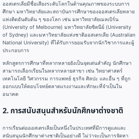
ออสเตรเลียมีชื่อเสียงระดับโลกในด้านคุณภาพของระบบการ
ศึกษา มหาวิทยาลัยและสถาบันการศึกษาของออสเตรเลียหลาย
แห่งติดอันดับต้น ๆ ของโลก เช่น มหาวิทยาลัยเมลเบิร์น
(University of Melbourne) มหาวิทยาลัยซิดนีย์ (University
of Sydney) และมหาวิทยาลัยแห่งชาติออสเตรเลีย (Australian
National University) ที่ได้รับการยอมรับจากนักวิชาการและผู้
ประกอบการ
หลักสูตรการศึกษาที่หลากหลายยังเป็นจุดเด่นสำคัญ นักศึกษา
สามารถเลือกเรียนในหลากหลายสาขา เช่น วิทยาศาสตร์
เทคโนโลยี วิศวกรรม การแพทย์ ธุรกิจ ศิลปะ และอื่น ๆ ที่ถูก
ออกแบบให้ตอบโจทย์ตลาดแรงงานและทักษะที่จำเป็นใน
อนาคต
2. การสนับสนุนสำหรับนักศึกษาต่างชาติ
การเรียนต่อออสเตรเลียเป็นหนึ่งในประเทศที่มีการดูแลและ
สนับสนุนนักศึกษาต่างชาติเป็นอย่างดี ไม่ว่าจะเป็นการจัดหา