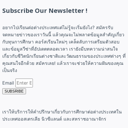
Subscribe Our Newsletter !
อยากไปเรียนต่อต่างประเทศแต่ไม่รู้จะเริ่มยังไง? สมัครรับ
จดหมายข่าวของเราวันนี้ แล้วคุณจะไม่พลาดข้อมูลสำคัญเกี่ยว
กับทุนการศึกษา คอร์สเรียนใหม่ๆ เคล็ดลับการเตรียมตัวสอบ
และข้อมูลวีซ่าที่อัปเดตตลอดเวลา เรายังมีบทความน่าสนใจ
เกี่ยวกับชีวิตนักเรียนต่างชาติและวัฒนธรรมของประเทศต่างๆ ที่
คุณสนใจอีกด้วย สมัครเลย! แล้วเราจะช่วยให้ความฝันของคุณ
เป็นจริง
Email
SUBSRIBE
เราให้บริการให้คำปรึกษาเกี่ยวกับการศึกษาต่อต่างประเทศใน
ประเทศออสเตรเลีย นิวซีแลนด์ และสหราชอาณาจักร