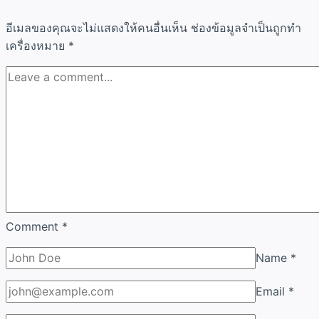
อีเมลของคุณจะไม่แสดงให้คนอื่นเห็น
ช่องข้อมูลจำเป็นถูกทำ
เครื่องหมาย
*
Comment
*
Name
*
Email
*