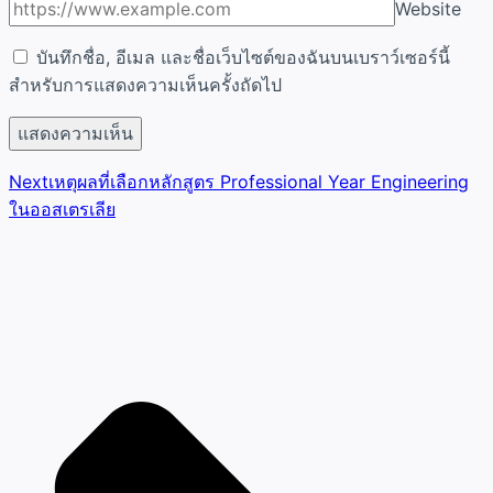
Website
บันทึกชื่อ, อีเมล และชื่อเว็บไซต์ของฉันบนเบราว์เซอร์นี้
สำหรับการแสดงความเห็นครั้งถัดไป
Next
เหตุผลที่เลือกหลักสูตร Professional Year Engineering
ในออสเตรเลีย