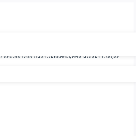
าร และเหมาะสม กับนักเรียนแต่ละบุคคล ประสบการณ์ดูแล