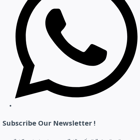
Subscribe Our Newsletter !