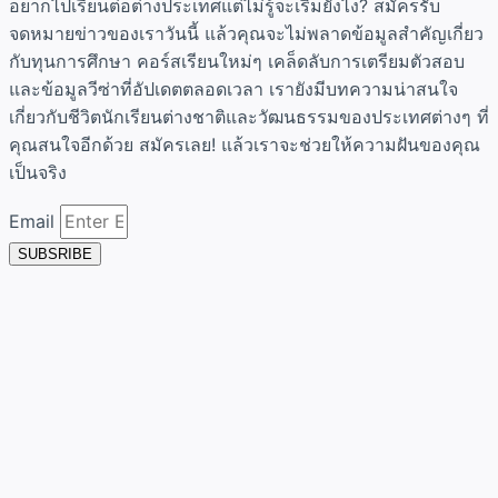
อยากไปเรียนต่อต่างประเทศแต่ไม่รู้จะเริ่มยังไง? สมัครรับ
จดหมายข่าวของเราวันนี้ แล้วคุณจะไม่พลาดข้อมูลสำคัญเกี่ยว
กับทุนการศึกษา คอร์สเรียนใหม่ๆ เคล็ดลับการเตรียมตัวสอบ
และข้อมูลวีซ่าที่อัปเดตตลอดเวลา เรายังมีบทความน่าสนใจ
เกี่ยวกับชีวิตนักเรียนต่างชาติและวัฒนธรรมของประเทศต่างๆ ที่
คุณสนใจอีกด้วย สมัครเลย! แล้วเราจะช่วยให้ความฝันของคุณ
เป็นจริง
Email
SUBSRIBE