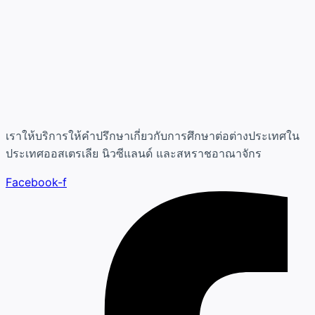
เราให้บริการให้คำปรึกษาเกี่ยวกับการศึกษาต่อต่างประเทศใน
ประเทศออสเตรเลีย นิวซีแลนด์ และสหราชอาณาจักร
Facebook-f