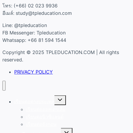
โทร: (+66) 02 023 9936
อีเมล์: study@tpleducation.com
Line: @tpleducation
FB Messenger: Tpleducation
Whatsapp: +66 81 594 1544
Copyright © 2025 TPLEDUCATION.COM | All rights
reserved.
PRIVACY POLICY
Toggle
เรียนต่อต่างประเทศ
child
menu
เรียนต่อออสเตรเลีย
เรียนต่อนิวซีแลนด์
เรียนต่ออังกฤษ
Toggle