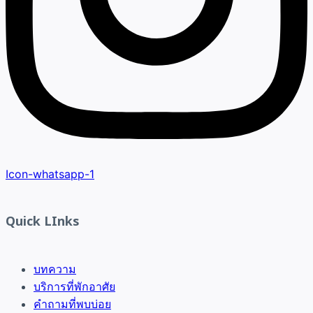
Icon-whatsapp-1
Quick LInks
บทความ
บริการที่พักอาศัย
คำถามที่พบบ่อย