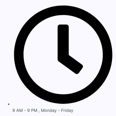
9 AM - 9 PM , Monday - Friday