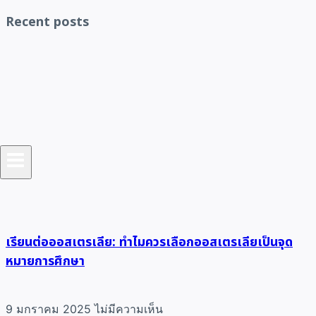
Recent posts
เรียนต่อออสเตรเลีย: ทำไมควรเลือกออสเตรเลียเป็นจุด
หมายการศึกษา
9 มกราคม 2025
ไม่มีความเห็น