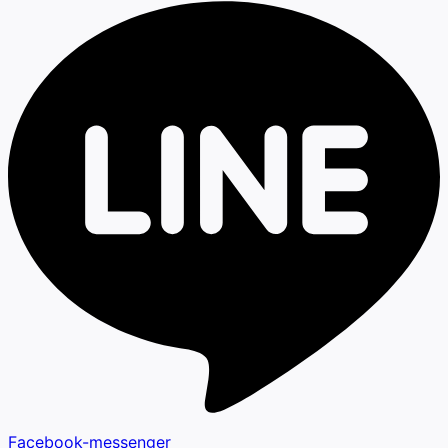
Facebook-messenger