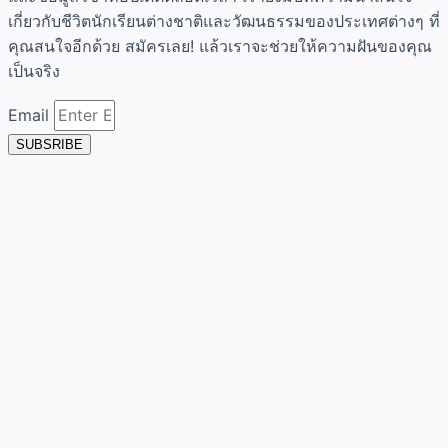
เกี่ยวกับชีวิตนักเรียนต่างชาติและวัฒนธรรมของประเทศต่างๆ ที่
คุณสนใจอีกด้วย สมัครเลย! แล้วเราจะช่วยให้ความฝันของคุณ
เป็นจริง
Email
SUBSRIBE