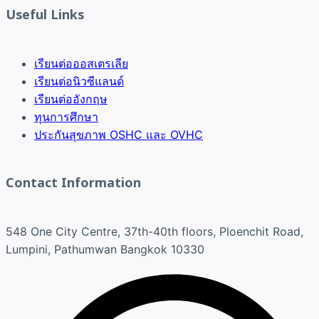
Useful Links
เรียนต่อออสเตรเลีย
เรียนต่อนิวซีแลนด์
เรียนต่ออังกฤษ
ทุนการศึกษา
ประกันสุขภาพ OSHC และ OVHC
Contact Information
548 One City Centre, 37th-40th floors, Ploenchit Road,
Lumpini, Pathumwan Bangkok 10330