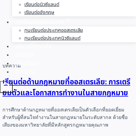
เรียนต่อนิวซีแลนด์
เรียนต่ออังกฤษ
ทุนเรียนต่อต่างประเทศ
ทุนเรียนต่อประเทศออสเตรเลีย
ทุนเรียนต่อประเทศนิวซีแลนด์
บริการที่พักอาศัย
บทความ
เกี่ยวกับเรา
บทความ
ติดต่อเรา
เรียนต่อด้านกฎหมายที่ออสเตรเลีย: การเตรี
ยมตัวและโอกาสการทำงานในสายกฎหมาย
การศึกษาด้านกฎหมายที่ออสเตรเลียเป็นตัวเลือกที่ยอดเยี่ยม
สำหรับผู้ที่สนใจทำงานในสายกฎหมายในระดับสากล ด้วยชื่อ
เสียงของมหาวิทยาลัยที่มีหลักสูตรกฎหมายคุณภาพ