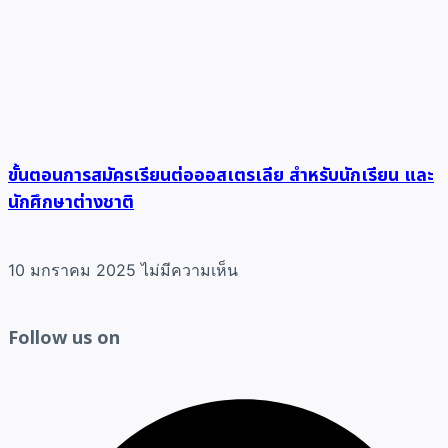
ขั้นตอนการสมัครเรียนต่อออสเตรเลีย สำหรับนักเรียน และ
นักศึกษาต่างชาติ
10 มกราคม 2025
ไม่มีความเห็น
Follow us on