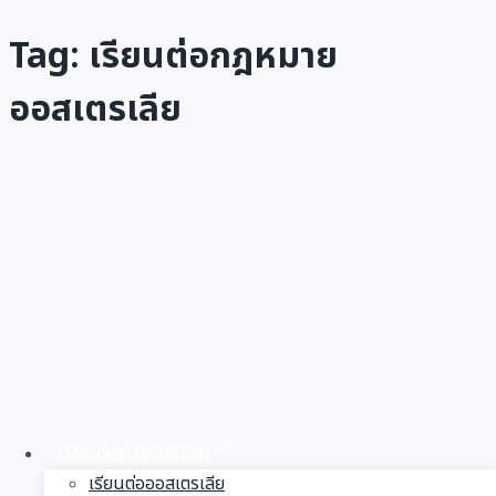
Tag: เรียนต่อกฎหมาย
Skip
to
ออสเตรเลีย
content
เรียนต่อต่างประเทศ
เรียนต่อออสเตรเลีย