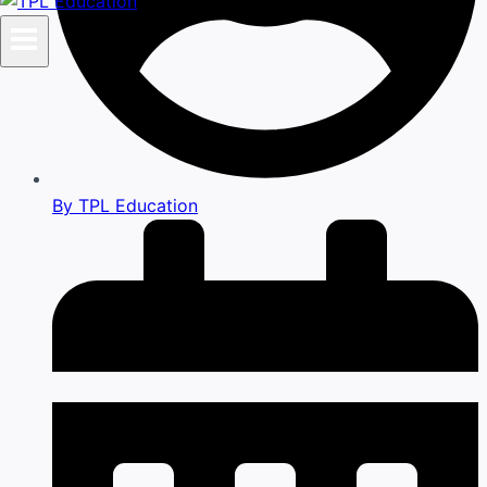
By
TPL Education