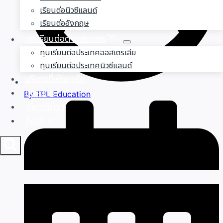
เรียนต่อนิวซีแลนด์
เรียนต่ออังกฤษ
ทุนเรียนต่อต่างประเทศ
ทุนเรียนต่อประเทศออสเตรเลีย
ทุนเรียนต่อประเทศนิวซีแลนด์
บริการที่พักอาศัย
บทความ
By
TPL Education
เกี่ยวกับเรา
ติดต่อเรา