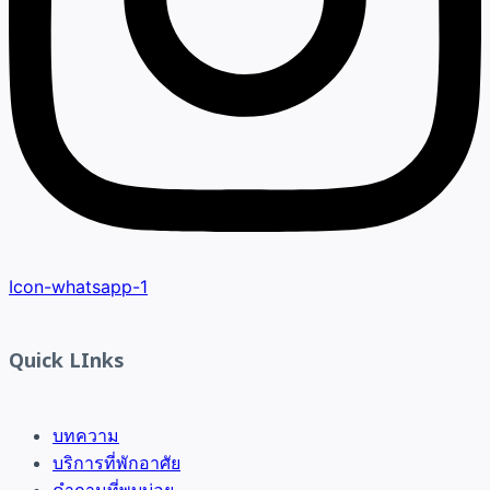
Icon-whatsapp-1
Quick LInks
บทความ
บริการที่พักอาศัย
คำถามที่พบบ่อย