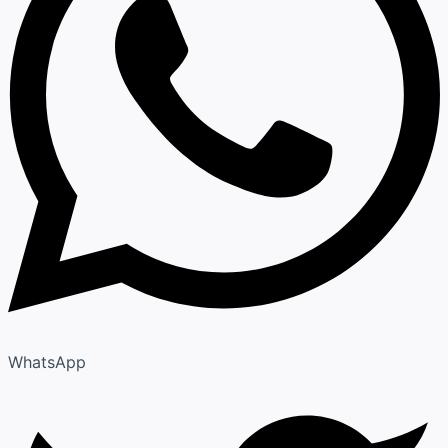
WhatsApp