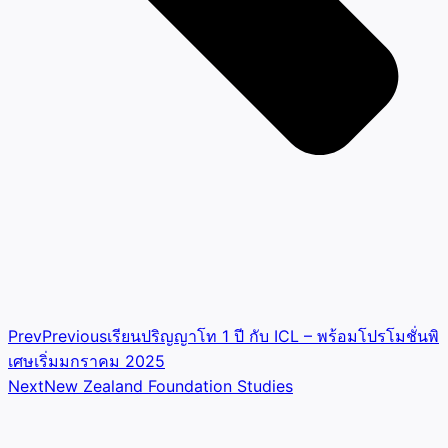
Prev
Previous
เรียนปริญญาโท 1 ปี กับ ICL – พร้อมโปรโมชั่นพิ
เศษเริ่มมกราคม 2025
Next
New Zealand Foundation Studies