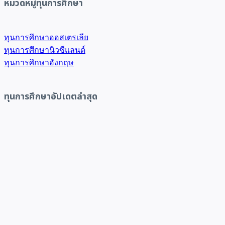
หมวดหมู่ทุนการศึกษา
ทุนการศึกษาออสเตรเลีย
ทุนการศึกษานิวซีแลนด์
ทุนการศึกษาอังกฤษ
ทุนการศึกษาอัปเดตล่าสุด