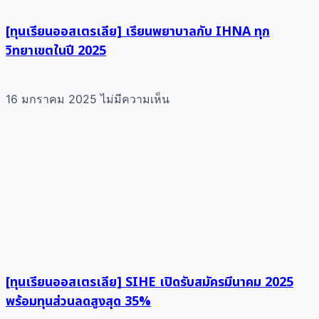
[ทุนเรียนออสเตรเลีย] เรียนพยาบาลกับ IHNA ทุก
วิทยาเขตในปี 2025
16 มกราคม 2025
ไม่มีความเห็น
[ทุนเรียนออสเตรเลีย] SIHE เปิดรับสมัครมีนาคม 2025
พร้อมทุนส่วนลดสูงสุด 35%