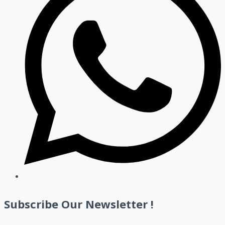
Subscribe Our Newsletter !