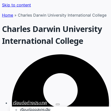
Skip to content
Home
»
Charles Darwin University International College
Charles Darwin University
International College
เรียนต่อต่างประเทศ
เรียนต่อออสเตรเลีย