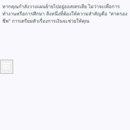
หากคุณกำลังวางแผนย้ายไปอยู่ออสเตรเลีย ไม่ว่าจะเพื่อการ
ทำงานหรือการศึกษา สิ่งหนึ่งที่ต้องให้ความสำคัญคือ “ค่าครอง
ชีพ” การเตรียมตัวเรื่องการเงินจะช่วยให้คุณ