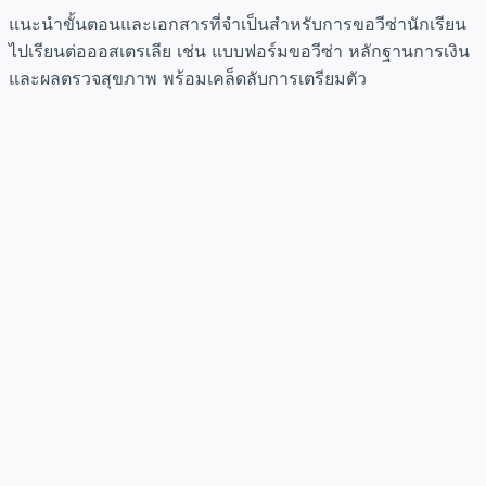
แนะนำขั้นตอนและเอกสารที่จำเป็นสำหรับการขอวีซ่านักเรียน
ไปเรียนต่อออสเตรเลีย เช่น แบบฟอร์มขอวีซ่า หลักฐานการเงิน
และผลตรวจสุขภาพ พร้อมเคล็ดลับการเตรียมตัว