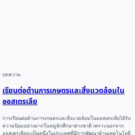
บทความ
เรียนต่อด้านการเกษตรและสิ่งแวดล้อมใน
ออสเตรเลีย
การเรียนต่อด้านการเกษตรและสิ่งแวดล้อมในออสเตรเลียได้รับ
ความนิยมอย่างมากในหมู่นักศึกษาต่างชาติ เพราะนอกจาก
ออสเตรเลียจะเป็นหนึ่งในประเทศที่มีการพัฒนาด้านเทคโนโลยี