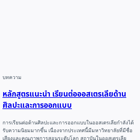
บทความ
หลักสูตรแนะนำ เรียนต่อออสเตรเลียด้าน
ศิลปะและการออกแบบ
การเรียนต่อด้านศิลปะและการออกแบบในออสเตรเลียกำลังได้
รับความนิยมมากขึ้น เนื่องจากประเทศนี้มีมหาวิทยาลัยที่มีชื่อ
เสียงและคุณภาพการสอนระดับโลก สถาบันในออสเตรเลีย