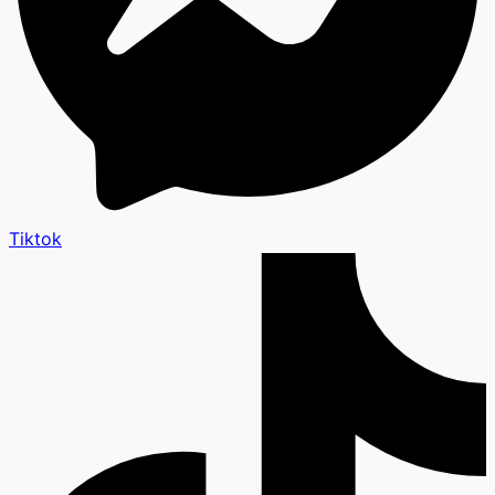
Tiktok