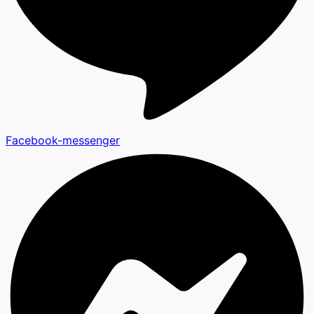
Facebook-messenger